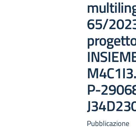
multilin
65/2023
progett
INSIEME
M4C1I3
P-29068
J34D23
Pubblicazione