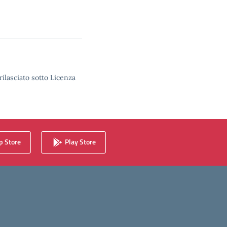
rilasciato sotto Licenza
 Store
Play Store