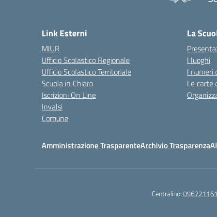
— 
Link Esterni
La Scuo
MIUR
Presenta
Ufficio Scolastico Regionale
I luoghi
Ufficio Scolastico Territoriale
I numeri 
Scuola in Chiaro
Le carte 
Iscrizioni On Line
Organizz
Invalsi
Comune
Amministrazione Trasparente
Archivio Trasparenza
Al
Centralino:
09672116