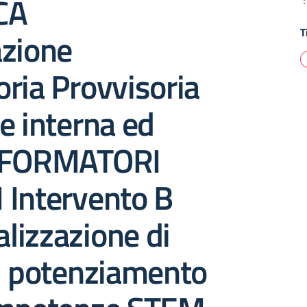
CA
T
azione
ria Provvisoria
e interna ed
a FORMATORI
 Intervento B
alizzazione di
i potenziamento