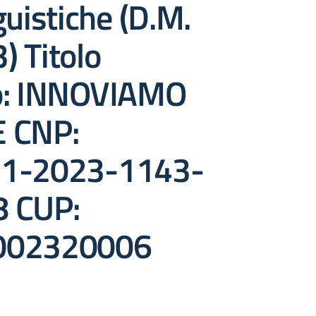
guistiche (D.M.
) Titolo
o: INNOVIAMO
 CNP:
.1-2023-1143-
 CUP:
002320006