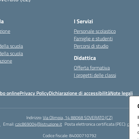
Visita la pagina iniziale della scuola
la
I Servizi
zione
Personale scolastico
Famiglie e studenti
della scuola
Percorsi di studio
della scuola
Didattica
azione
Offerta formativa
I progetti delle classi
bo online
Privacy Policy
Dichiarazione di accessibilità
Note legali
Indirizzo:
Via Olimpia, 14 88068 SOVERATO (CZ)
1
Email:
czic869004@istruzione.it
Posta elettronica certificata (PEC):
czic86
Codice fiscale: 84000710792