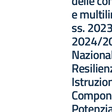
delle c
e multil
ss. 202
2024/20
Nazional
Resilien
Istruzio
Compon
Potenzi