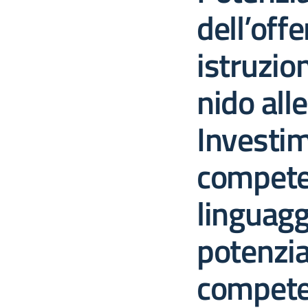
dell’offe
istruzion
nido all
Investi
compete
linguagg
potenzi
compete