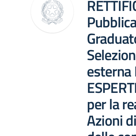
RETTIFI
Pubblic
Graduato
Selezion
estern
ESPERTI
per la re
Azioni d