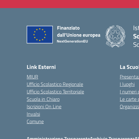
Is
S
So
— 
Link Esterni
La Scuo
MIUR
Presenta
Ufficio Scolastico Regionale
I luoghi
Ufficio Scolastico Territoriale
I numeri 
Scuola in Chiaro
Le carte 
Iscrizioni On Line
Organizz
Invalsi
Comune
Amministrazione Trasparente
Archivio Trasparenza
Al