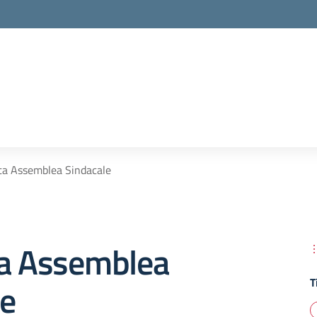
ta Assemblea Sindacale
ta Assemblea
T
le