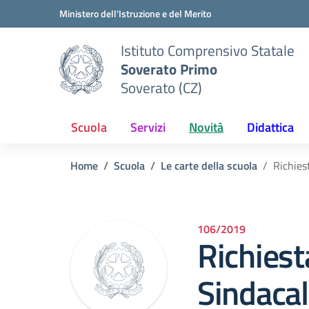
Vai ai contenuti
Vai al menu di navigazione
Vai al footer
Ministero dell'Istruzione e del Merito
Istituto Comprensivo Statale
Soverato Primo
Soverato (CZ)
Scuola
Servizi
Novità
Didattica
Home
Scuola
Le carte della scuola
Richies
106/2019
Richies
Sindaca