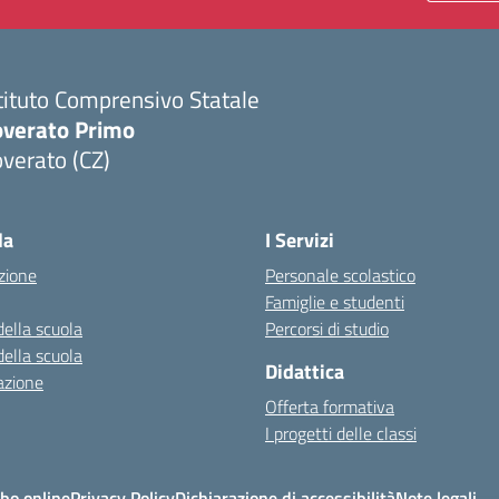
tituto Comprensivo Statale
overato Primo
verato (CZ)
Visita la pagina iniziale della scuola
la
I Servizi
zione
Personale scolastico
Famiglie e studenti
della scuola
Percorsi di studio
della scuola
Didattica
azione
Offerta formativa
I progetti delle classi
bo online
Privacy Policy
Dichiarazione di accessibilità
Note legali