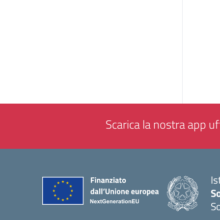
Scarica la nostra app uff
Is
S
So
— 