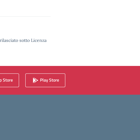
rilasciato sotto Licenza
 Store
Play Store