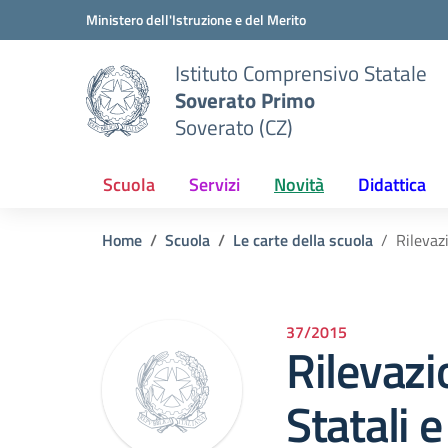
Vai ai contenuti
Vai al menu di navigazione
Vai al footer
Ministero dell'Istruzione e del Merito
Istituto Comprensivo Statale
Soverato Primo
Soverato (CZ)
Scuola
Servizi
Novità
Didattica
Home
Scuola
Le carte della scuola
Rilevaz
37/2015
Rilevazi
Statali e