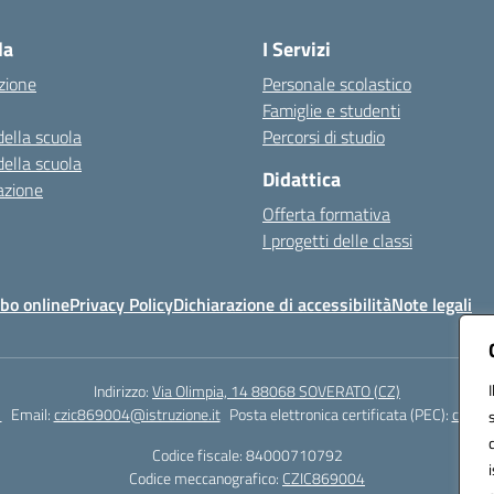
la
I Servizi
zione
Personale scolastico
Famiglie e studenti
della scuola
Percorsi di studio
della scuola
Didattica
azione
Offerta formativa
I progetti delle classi
bo online
Privacy Policy
Dichiarazione di accessibilità
Note legali
Indirizzo:
Via Olimpia, 14 88068 SOVERATO (CZ)
1
Email:
czic869004@istruzione.it
Posta elettronica certificata (PEC):
czic86
Codice fiscale: 84000710792
Codice meccanografico:
CZIC869004