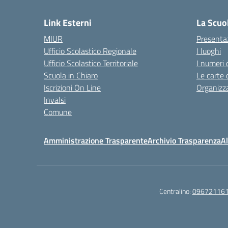
Link Esterni
La Scuo
MIUR
Presenta
Ufficio Scolastico Regionale
I luoghi
Ufficio Scolastico Territoriale
I numeri 
Scuola in Chiaro
Le carte 
Iscrizioni On Line
Organizz
Invalsi
Comune
Amministrazione Trasparente
Archivio Trasparenza
Al
Centralino:
09672116