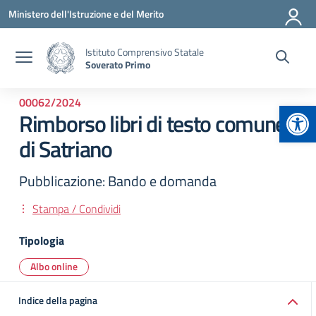
Vai ai contenuti
Vai al menu di navigazione
Vai al footer
Ministero dell'Istruzione e del Merito
Istituto Comprensivo Statale
Soverato Primo
00062/2024
Apr
Rimborso libri di testo comune
di Satriano
Pubblicazione: Bando e domanda
Stampa / Condividi
Tipologia
Albo online
Indice della pagina