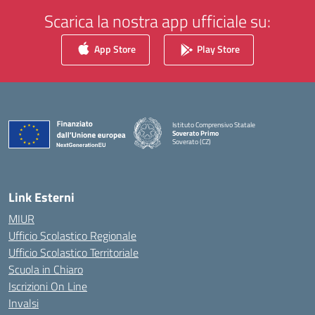
Scarica la nostra app ufficiale su:
App Store
Play Store
Istituto Comprensivo Statale
Soverato Primo
Soverato (CZ)
— Visita la pagina iniziale della scuola
Link Esterni
MIUR
Ufficio Scolastico Regionale
Ufficio Scolastico Territoriale
Scuola in Chiaro
Iscrizioni On Line
Invalsi