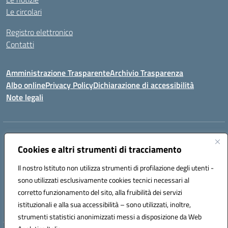
Le circolari
Registro elettronico
Contatti
Amministrazione Trasparente
Archivio Trasparenza
Albo online
Privacy Policy
Dichiarazione di accessibilità
Note legali
Indirizzo:
Via Olimpia, 14 88068 SOVERATO (CZ)
Centralino:
Cookies e altri strumenti di tracciamento
096721161
Email:
czic869004@istruzione.it
Posta elettronica certificata (PEC):
czic869004@pec.istruzione.it
Il nostro Istituto non utilizza strumenti di profilazione degli utenti -
Codice fiscale: 84000710792
sono utilizzati esclusivamente cookies tecnici necessari al
Codice meccanografico:
CZIC869004
corretto funzionamento del sito, alla fruibilità dei servizi
Codice unico di fatturazione (CUF): UFKGA0
istituzionali e alla sua accessibilità – sono utilizzati, inoltre,
strumenti statistici anonimizzati messi a disposizione da Web