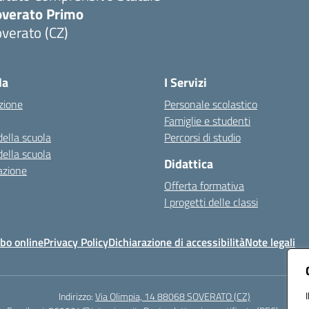
overato Primo
verato (CZ)
Visita la pagina iniziale della scuola
la
I Servizi
zione
Personale scolastico
Famiglie e studenti
della scuola
Percorsi di studio
della scuola
Didattica
azione
Offerta formativa
I progetti delle classi
bo online
Privacy Policy
Dichiarazione di accessibilità
Note legali
Indirizzo:
Via Olimpia, 14 88068 SOVERATO (CZ)