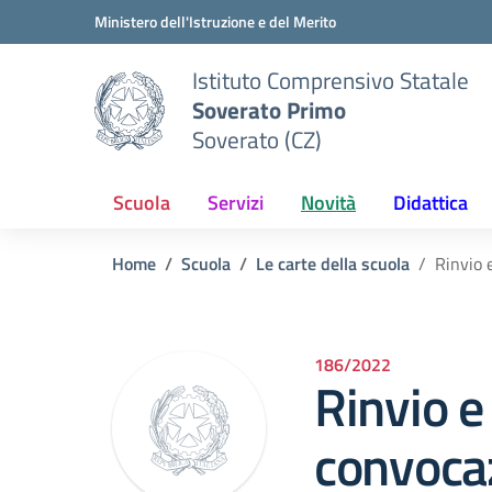
Vai ai contenuti
Vai al menu di navigazione
Vai al footer
Ministero dell'Istruzione e del Merito
Istituto Comprensivo Statale
Soverato Primo
Soverato (CZ)
Scuola
Servizi
Novità
Didattica
Home
Scuola
Le carte della scuola
Rinvio 
186/2022
Rinvio e
convoca