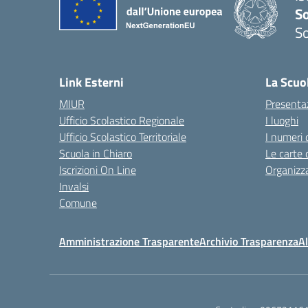
S
So
— 
Link Esterni
La Scuo
MIUR
Presenta
Ufficio Scolastico Regionale
I luoghi
Ufficio Scolastico Territoriale
I numeri 
Scuola in Chiaro
Le carte 
Iscrizioni On Line
Organizz
Invalsi
Comune
Amministrazione Trasparente
Archivio Trasparenza
Al