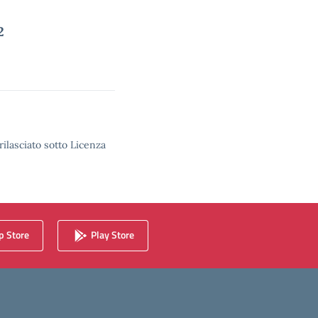
2
rilasciato sotto Licenza
 Store
Play Store