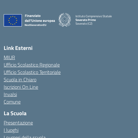
Istituto Comprensivo Statale
Soverato Primo
Soverato (CZ)
— Visita la pagina iniziale della scuola
Link Esterni
MIUR
Ufficio Scolastico Regionale
Ufficio Scolastico Territoriale
Scuola in Chiaro
Iscrizioni On Line
Invalsi
Comune
La Scuola
Presentazione
I luoghi
I numeri della scuola