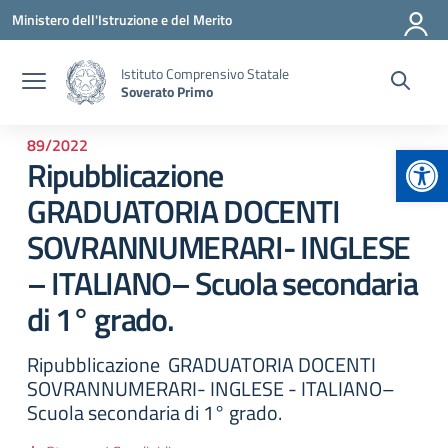
Vai ai contenuti
Vai al menu di navigazione
Vai al footer
Ministero dell'Istruzione e del Merito
Istituto Comprensivo Statale
Soverato Primo
89/2022
Apr
Ripubblicazione
GRADUATORIA DOCENTI
SOVRANNUMERARI- INGLESE
– ITALIANO– Scuola secondaria
di 1° grado.
Ripubblicazione GRADUATORIA DOCENTI
SOVRANNUMERARI- INGLESE - ITALIANO–
Scuola secondaria di 1° grado.