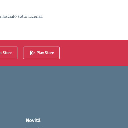
rilasciato sotto Licenza
 Store
Play Store
Novità