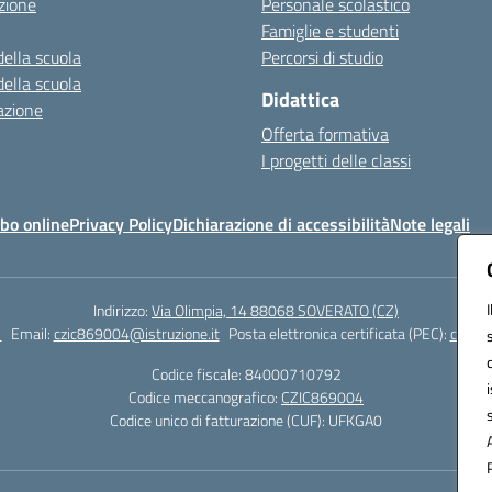
zione
Personale scolastico
Famiglie e studenti
della scuola
Percorsi di studio
della scuola
Didattica
azione
Offerta formativa
I progetti delle classi
bo online
Privacy Policy
Dichiarazione di accessibilità
Note legali
Indirizzo:
Via Olimpia, 14 88068 SOVERATO (CZ)
1
Email:
czic869004@istruzione.it
Posta elettronica certificata (PEC):
czic86
Codice fiscale: 84000710792
Codice meccanografico:
CZIC869004
Codice unico di fatturazione (CUF): UFKGA0