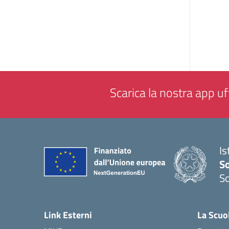
Scarica la nostra app uff
Is
S
So
— 
Link Esterni
La Scuo