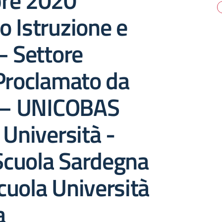
re 2020
 Istruzione e
– Settore
Proclamato da
. – UNICOBAS
 Università -
cuola Sardegna
uola Università
a