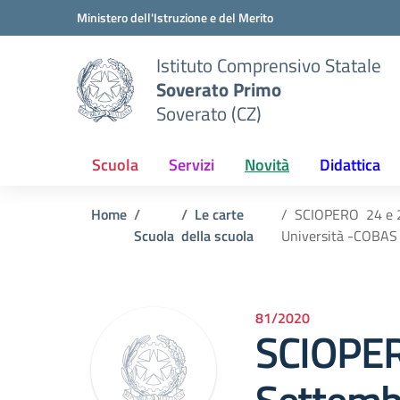
Vai ai contenuti
Vai al menu di navigazione
Vai al footer
Ministero dell'Istruzione e del Merito
Istituto Comprensivo Statale
Soverato Primo
Soverato (CZ)
Scuola
Servizi
Novità
Didattica
Home
Le carte
SCIOPERO 24 e 25
Scuola
della scuola
Università -COBAS 
81/2020
SCIOPER