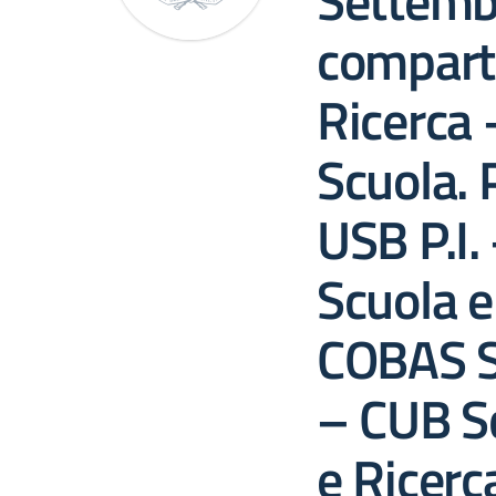
Settemb
comparto
Ricerca 
Scuola. 
USB P.I
Scuola e
COBAS S
– CUB Sc
e Ricerc