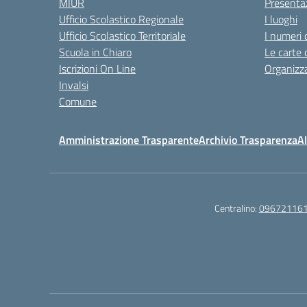
MIUR
Presenta
Ufficio Scolastico Regionale
I luoghi
Ufficio Scolastico Territoriale
I numeri 
Scuola in Chiaro
Le carte 
Iscrizioni On Line
Organizz
Invalsi
Comune
Amministrazione Trasparente
Archivio Trasparenza
Al
Centralino:
09672116