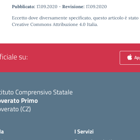
Pubblicato:
17.09.2020
-
Revisione:
17.09.2020
Eccetto dove diversamente specificato, questo articolo è stato 
Creative Commons Attribuzione 4.0 Italia.
iciale su:
App
tituto Comprensivo Statale
overato Primo
verato (CZ)
Visita la pagina iniziale della scuola
la
I Servizi