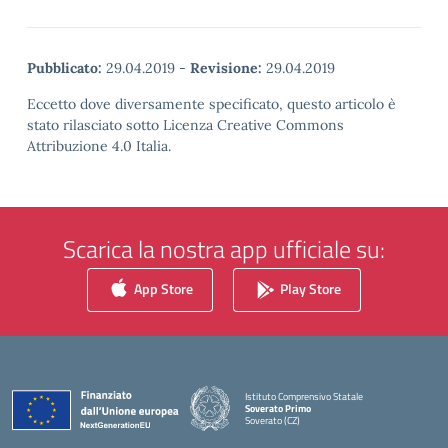
Pubblicato:
29.04.2019
-
Revisione:
29.04.2019
Eccetto dove diversamente specificato, questo articolo è
stato rilasciato sotto Licenza Creative Commons
Attribuzione 4.0 Italia.
Scarica la nostra app ufficiale su:
App Store
Play Store
Istituto Comprensivo Statale
Soverato Primo
Soverato (CZ)
— Visita la pagina iniziale della scuola