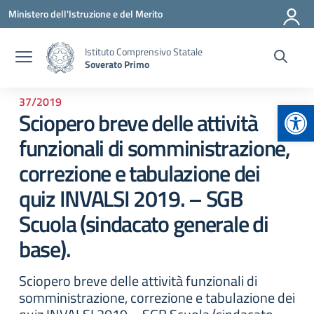
Vai ai contenuti
Vai al menu di navigazione
Vai al footer
Ministero dell'Istruzione e del Merito
Istituto Comprensivo Statale
Soverato Primo
37/2019
Apr
Sciopero breve delle attività
funzionali di somministrazione,
correzione e tabulazione dei
quiz INVALSI 2019. – SGB
Scuola (sindacato generale di
base).
Sciopero breve delle attività funzionali di
somministrazione, correzione e tabulazione dei