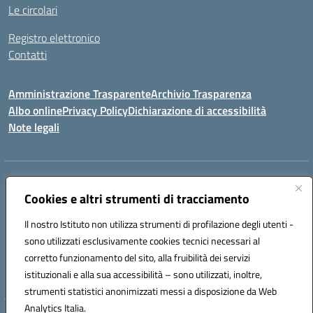
Le circolari
Registro elettronico
Contatti
Amministrazione Trasparente
Archivio Trasparenza
Albo online
Privacy Policy
Dichiarazione di accessibilità
Note legali
Indirizzo:
Via Olimpia, 14 88068 SOVERATO (CZ)
Centralino:
Cookies e altri strumenti di tracciamento
096721161
Email:
czic869004@istruzione.it
Posta elettronica certificata (PEC):
czic869004@pec.istruzione.it
Il nostro Istituto non utilizza strumenti di profilazione degli utenti -
Codice fiscale: 84000710792
sono utilizzati esclusivamente cookies tecnici necessari al
Codice meccanografico:
CZIC869004
corretto funzionamento del sito, alla fruibilità dei servizi
Codice unico di fatturazione (CUF): UFKGA0
istituzionali e alla sua accessibilità – sono utilizzati, inoltre,
strumenti statistici anonimizzati messi a disposizione da Web
Analytics Italia.