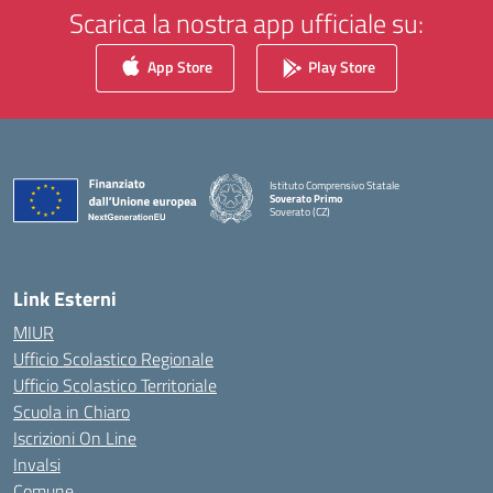
Scarica la nostra app ufficiale su:
App Store
Play Store
Istituto Comprensivo Statale
Soverato Primo
Soverato (CZ)
— Visita la pagina iniziale della scuola
Link Esterni
MIUR
Ufficio Scolastico Regionale
Ufficio Scolastico Territoriale
Scuola in Chiaro
Iscrizioni On Line
Invalsi
Comune