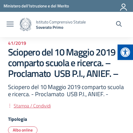
Vai ai contenuti
Vai al menu di navigazione
Vai al footer
Ministero dell'Istruzione e del Merito
Istituto Comprensivo Statale
Soverato Primo
41/2019
Apr
Sciopero del 10 Maggio 2019
comparto scuola e ricerca. –
Proclamato USB P.I., ANIEF. –
Sciopero del 10 Maggio 2019 comparto scuola
e ricerca. - Proclamato USB P.I., ANIEF. -
Stampa / Condividi
Tipologia
Albo online