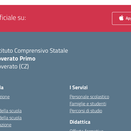
iciale su:
App
tituto Comprensivo Statale
overato Primo
verato (CZ)
Visita la pagina iniziale della scuola
la
I Servizi
zione
Personale scolastico
Famiglie e studenti
della scuola
Percorsi di studio
della scuola
Didattica
azione