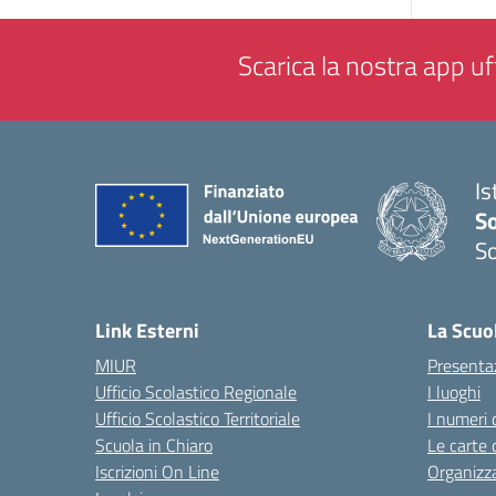
Scarica la nostra app uff
Is
S
So
— 
Link Esterni
La Scuo
MIUR
Presenta
Ufficio Scolastico Regionale
I luoghi
Ufficio Scolastico Territoriale
I numeri 
Scuola in Chiaro
Le carte 
Iscrizioni On Line
Organizz