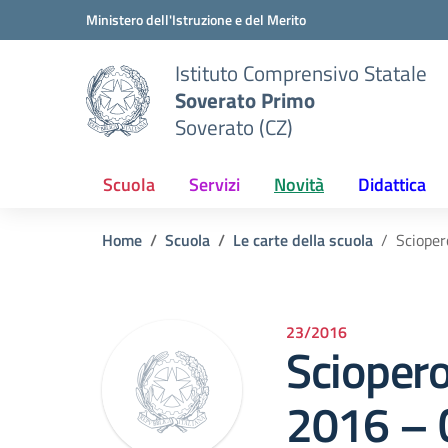
Vai ai contenuti
Vai al menu di navigazione
Vai al footer
Ministero dell'Istruzione e del Merito
Istituto Comprensivo Statale
Soverato Primo
Soverato (CZ)
Scuola
Servizi
Novità
Didattica
Home
Scuola
Le carte della scuola
Scioper
23/2016
Scioper
2016 – 