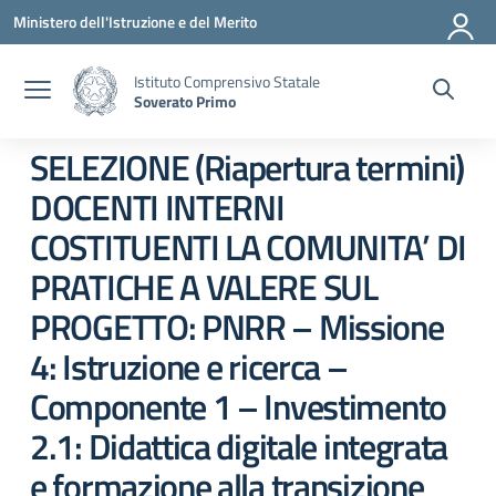
Vai ai contenuti
Vai al menu di navigazione
Vai al footer
Ministero dell'Istruzione e del Merito
Istituto Comprensivo Statale
Soverato Primo
SELEZIONE (Riapertura termini)
DOCENTI INTERNI
COSTITUENTI LA COMUNITA’ DI
PRATICHE A VALERE SUL
PROGETTO: PNRR – Missione
4: Istruzione e ricerca –
Componente 1 – Investimento
2.1: Didattica digitale integrata
e formazione alla transizione