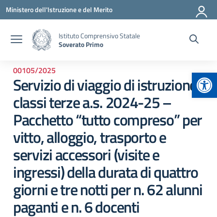
Vai ai contenuti
Vai al menu di navigazione
Vai al footer
Ministero dell'Istruzione e del Merito
Istituto Comprensivo Statale
Soverato Primo
00105/2025
Apr
Servizio di viaggio di istruzione
classi terze a.s. 2024-25 –
Pacchetto “tutto compreso” per
vitto, alloggio, trasporto e
servizi accessori (visite e
ingressi) della durata di quattro
giorni e tre notti per n. 62 alunni
paganti e n. 6 docenti