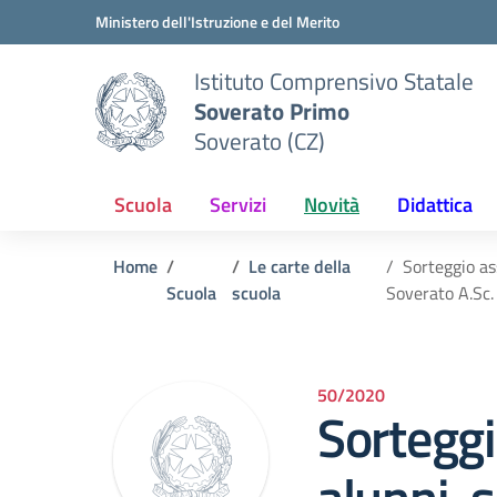
Vai ai contenuti
Vai al menu di navigazione
Vai al footer
Ministero dell'Istruzione e del Merito
Istituto Comprensivo Statale
Soverato Primo
Soverato (CZ)
Scuola
Servizi
Novità
Didattica
Home
Le carte della
Sorteggio as
Scuola
scuola
Soverato A.Sc
50/2020
Sortegg