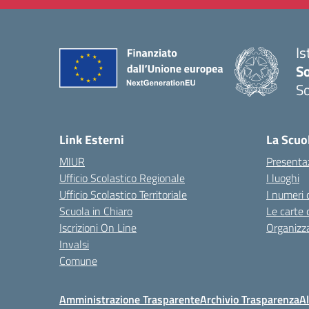
Is
S
So
— 
Link Esterni
La Scuo
MIUR
Presenta
Ufficio Scolastico Regionale
I luoghi
Ufficio Scolastico Territoriale
I numeri 
Scuola in Chiaro
Le carte 
Iscrizioni On Line
Organizz
Invalsi
Comune
Amministrazione Trasparente
Archivio Trasparenza
Al