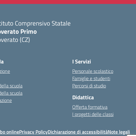
tituto Comprensivo Statale
overato Primo
verato (CZ)
Visita la pagina iniziale della scuola
la
I Servizi
zione
Personale scolastico
Famiglie e studenti
della scuola
Percorsi di studio
della scuola
Didattica
azione
Offerta formativa
I progetti delle classi
bo online
Privacy Policy
Dichiarazione di accessibilità
Note legali