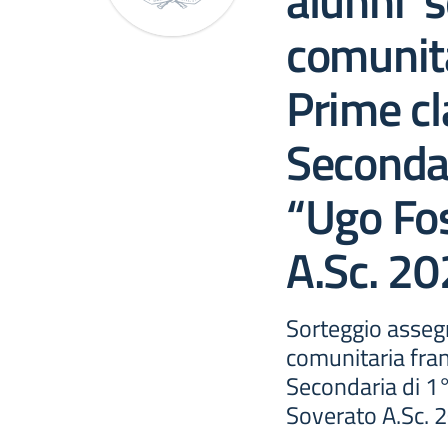
alunni s
comunit
Prime cl
Secondar
“Ugo Fo
A.Sc. 2
Sorteggio asseg
comunitaria fra
Secondaria di 1
Soverato A.Sc. 