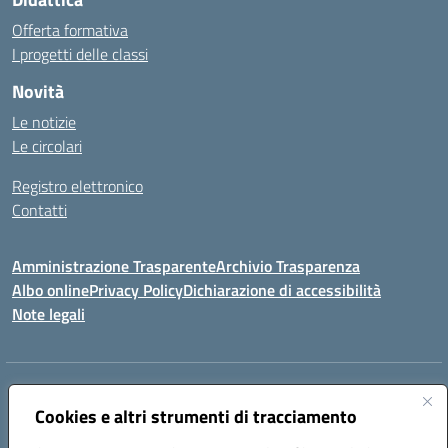
Offerta formativa
I progetti delle classi
Novità
Le notizie
Le circolari
Registro elettronico
Contatti
Amministrazione Trasparente
Archivio Trasparenza
Albo online
Privacy Policy
Dichiarazione di accessibilità
Note legali
Indirizzo:
Via Olimpia, 14 88068 SOVERATO (CZ)
Centralino:
Cookies e altri strumenti di tracciamento
096721161
Email:
czic869004@istruzione.it
Posta elettronica certificata (PEC):
czic869004@pec.istruzione.it