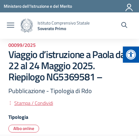
Vai ai contenuti
Vai al menu di navigazione
Vai al footer
Ministero dell'Istruzione e del Merito
Istituto Comprensivo Statale
Soverato Primo
00099/2025
Apr
Viaggio d’istruzione a Paola dal
22 al 24 Maggio 2025.
Riepilogo NG5369581 –
Pubblicazione - Tipologia di Rdo
Stampa / Condividi
Tipologia
Albo online