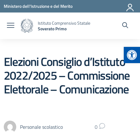
Vai ai contenuti
Vai al menu di navigazione
Vai al footer
Ministero dell'Istruzione e del Merito
Istituto Comprensivo Statale
Soverato Primo
Apr
Elezioni Consiglio d’Istituto
2022/2025 – Commissione
Elettorale – Comunicazione
Personale scolastico
0