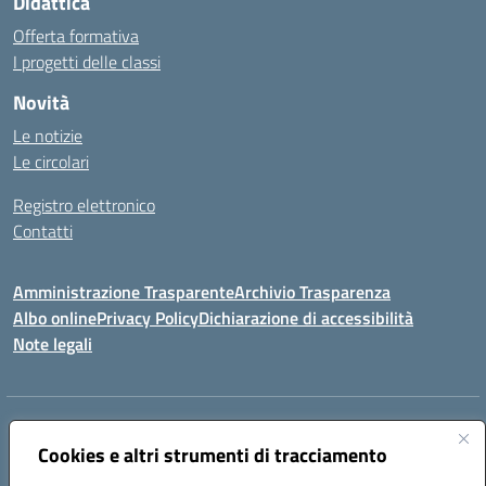
Didattica
Offerta formativa
I progetti delle classi
Novità
Le notizie
Le circolari
Registro elettronico
Contatti
Amministrazione Trasparente
Archivio Trasparenza
Albo online
Privacy Policy
Dichiarazione di accessibilità
Note legali
Indirizzo:
Via Olimpia, 14 88068 SOVERATO (CZ)
Centralino:
Cookies e altri strumenti di tracciamento
096721161
Email:
czic869004@istruzione.it
Posta elettronica certificata (PEC):
czic869004@pec.istruzione.it