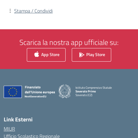
Stampa / Condividi
Scarica la nostra app ufficiale su:
App Store
Play Store
Istituto Comprensivo Statale
Soverato Primo
Soverato (CZ)
— Visita la pagina iniziale della scuola
Link Esterni
MIUR
Ufficio Scolastico Regionale