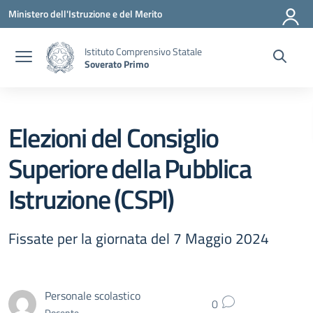
Vai ai contenuti
Vai al menu di navigazione
Vai al footer
Ministero dell'Istruzione e del Merito
Istituto Comprensivo Statale
Soverato Primo
Elezioni del Consiglio
Superiore della Pubblica
Istruzione (CSPI)
Fissate per la giornata del 7 Maggio 2024
Personale scolastico
0
Docente