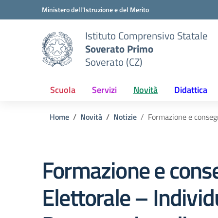
Vai ai contenuti
Vai al menu di navigazione
Vai al footer
Ministero dell'Istruzione e del Merito
Istituto Comprensivo Statale
Soverato Primo
Soverato (CZ)
Scuola
Servizi
Novità
Didattica
Home
Novità
Notizie
Formazione e consegna
Formazione e conse
Elettorale – Individ