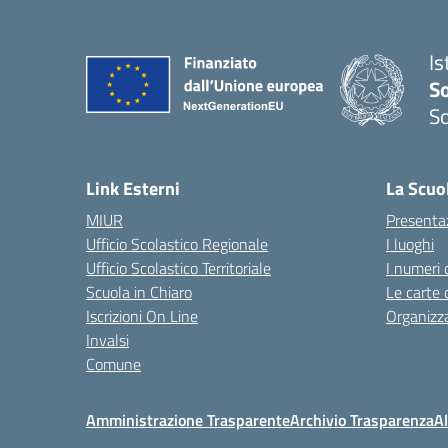
Is
S
So
— 
Link Esterni
La Scuo
MIUR
Presenta
Ufficio Scolastico Regionale
I luoghi
Ufficio Scolastico Territoriale
I numeri 
Scuola in Chiaro
Le carte 
Iscrizioni On Line
Organizz
Invalsi
Comune
Amministrazione Trasparente
Archivio Trasparenza
Al