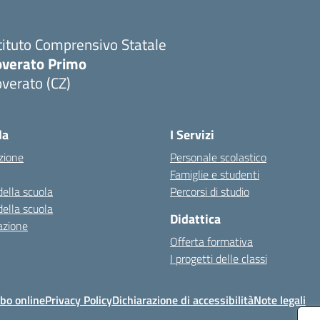
tituto Comprensivo Statale
overato Primo
verato (CZ)
Visita la pagina iniziale della scuola
la
I Servizi
zione
Personale scolastico
Famiglie e studenti
della scuola
Percorsi di studio
della scuola
Didattica
azione
Offerta formativa
I progetti delle classi
bo online
Privacy Policy
Dichiarazione di accessibilità
Note legali