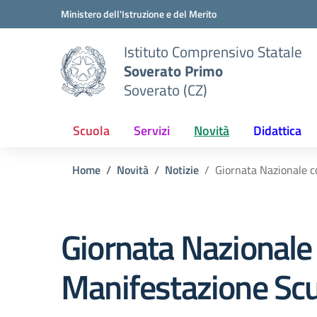
Vai ai contenuti
Vai al menu di navigazione
Vai al footer
Ministero dell'Istruzione e del Merito
Istituto Comprensivo Statale
Soverato Primo
Soverato (CZ)
Scuola
Servizi
Novità
Didattica
Home
Novità
Notizie
Giornata Nazionale c
Giornata Nazionale 
Manifestazione Scu