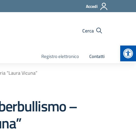
Accedi
Cerca
Apr
Registro elettronico
Contatti
ria “Laura Vicuna”
yberbullismo –
una”