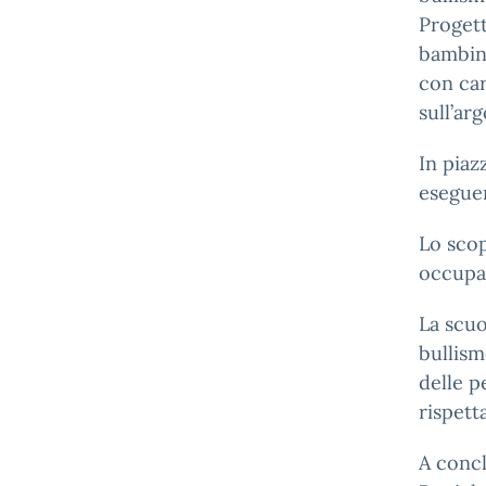
Progett
bambine
con car
sull’ar
In piaz
eseguen
Lo scop
occupar
La scuo
bullism
delle p
rispett
A concl