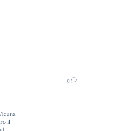
0
 Vicuna”
ro il
al