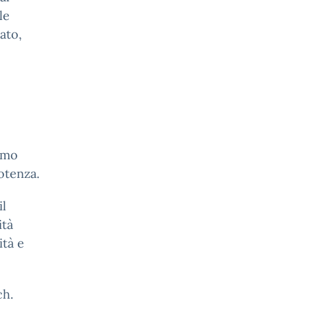
le
ato,
iamo
otenza.
il
ità
ità e
ch.