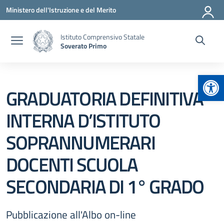
Vai ai contenuti
Vai al menu di navigazione
Vai al footer
Ministero dell'Istruzione e del Merito
Istituto Comprensivo Statale
Soverato Primo
Apr
GRADUATORIA DEFINITIVA
INTERNA D’ISTITUTO
SOPRANNUMERARI
DOCENTI SCUOLA
SECONDARIA DI 1° GRADO
Pubblicazione all'Albo on-line