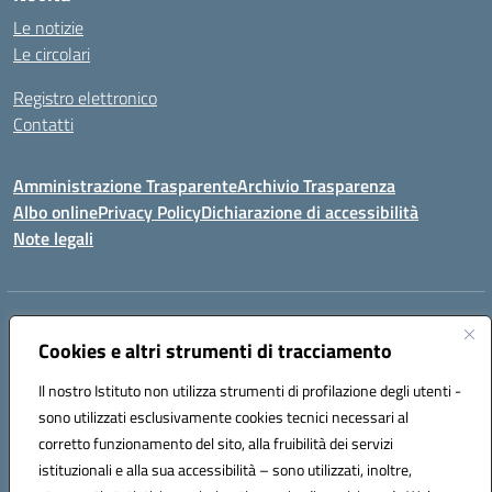
Le notizie
Le circolari
Registro elettronico
Contatti
Amministrazione Trasparente
Archivio Trasparenza
Albo online
Privacy Policy
Dichiarazione di accessibilità
Note legali
Indirizzo:
Via Olimpia, 14 88068 SOVERATO (CZ)
Centralino:
Cookies e altri strumenti di tracciamento
096721161
Email:
czic869004@istruzione.it
Posta elettronica certificata (PEC):
czic869004@pec.istruzione.it
Il nostro Istituto non utilizza strumenti di profilazione degli utenti -
Codice fiscale: 84000710792
sono utilizzati esclusivamente cookies tecnici necessari al
Codice meccanografico:
CZIC869004
corretto funzionamento del sito, alla fruibilità dei servizi
Codice unico di fatturazione (CUF): UFKGA0
istituzionali e alla sua accessibilità – sono utilizzati, inoltre,