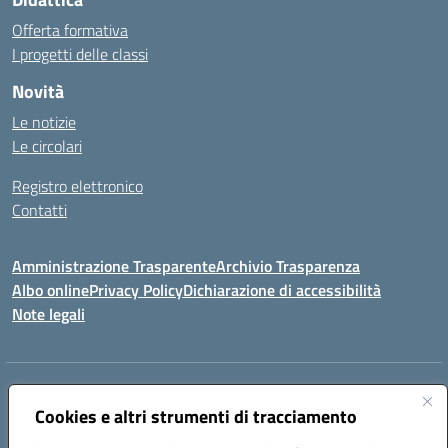
Offerta formativa
I progetti delle classi
Novità
Le notizie
Le circolari
Registro elettronico
Contatti
Amministrazione Trasparente
Archivio Trasparenza
Albo online
Privacy Policy
Dichiarazione di accessibilità
Note legali
Indirizzo:
Via Olimpia, 14 88068 SOVERATO (CZ)
Centralino:
Cookies e altri strumenti di tracciamento
096721161
Email:
czic869004@istruzione.it
Posta elettronica certificata (PEC):
czic869004@pec.istruzione.it