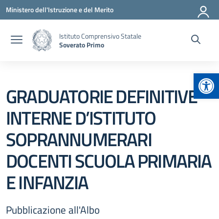
Vai ai contenuti
Vai al menu di navigazione
Vai al footer
Ministero dell'Istruzione e del Merito
Istituto Comprensivo Statale
Soverato Primo
Apr
GRADUATORIE DEFINITIVE
INTERNE D’ISTITUTO
SOPRANNUMERARI
DOCENTI SCUOLA PRIMARIA
E INFANZIA
Pubblicazione all'Albo