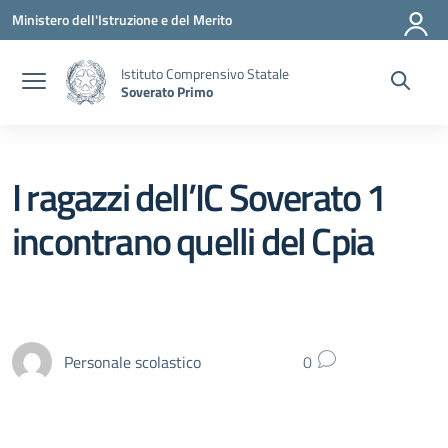
Vai ai contenuti
Vai al menu di navigazione
Vai al footer
Ministero dell'Istruzione e del Merito
Istituto Comprensivo Statale
Soverato Primo
I ragazzi dell’IC Soverato 1
incontrano quelli del Cpia
Personale scolastico
0