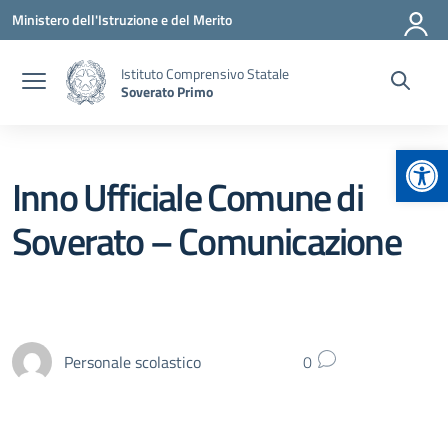
Vai ai contenuti
Vai al menu di navigazione
Vai al footer
Ministero dell'Istruzione e del Merito
Istituto Comprensivo Statale
Soverato Primo
Apr
Inno Ufficiale Comune di
Soverato – Comunicazione
Personale scolastico
0