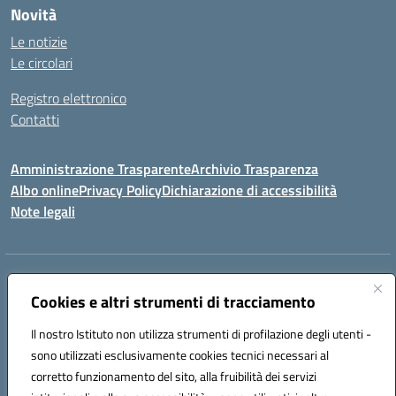
Novità
Le notizie
Le circolari
Registro elettronico
Contatti
Amministrazione Trasparente
Archivio Trasparenza
Albo online
Privacy Policy
Dichiarazione di accessibilità
Note legali
Indirizzo:
Via Olimpia, 14 88068 SOVERATO (CZ)
Centralino:
Cookies e altri strumenti di tracciamento
096721161
Email:
czic869004@istruzione.it
Posta elettronica certificata (PEC):
czic869004@pec.istruzione.it
Il nostro Istituto non utilizza strumenti di profilazione degli utenti -
Codice fiscale: 84000710792
sono utilizzati esclusivamente cookies tecnici necessari al
Codice meccanografico:
CZIC869004
corretto funzionamento del sito, alla fruibilità dei servizi
Codice unico di fatturazione (CUF): UFKGA0