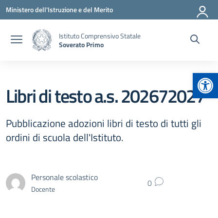
Vai ai contenuti
Vai al menu di navigazione
Vai al footer
Ministero dell'Istruzione e del Merito
Istituto Comprensivo Statale
Soverato Primo
Apr
Libri di testo a.s. 202672027
Pubblicazione adozioni libri di testo di tutti gli
ordini di scuola dell'Istituto.
Personale scolastico
0
Docente