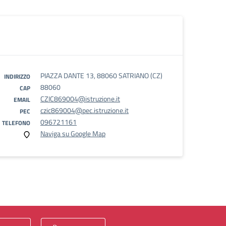
PIAZZA DANTE 13, 88060 SATRIANO (CZ)
INDIRIZZO
88060
CAP
CZIC869004@istruzione.it
EMAIL
czic869004@pec.istruzione.it
PEC
096721161
TELEFONO
Naviga su Google Map