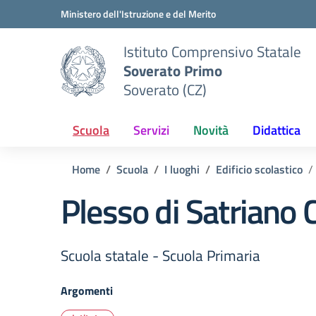
Vai ai contenuti
Vai al menu di navigazione
Vai al footer
Ministero dell'Istruzione e del Merito
Istituto Comprensivo Statale
Soverato Primo
Soverato (CZ)
Scuola
Servizi
Novità
Didattica
Home
Scuola
I luoghi
Edificio scolastico
Plesso di Satriano 
Scuola statale - Scuola Primaria
Argomenti