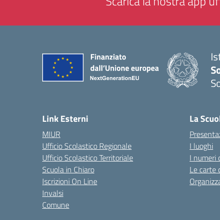
Scarica la nostra app uff
Is
S
So
— 
Link Esterni
La Scuo
MIUR
Presenta
Ufficio Scolastico Regionale
I luoghi
Ufficio Scolastico Territoriale
I numeri 
Scuola in Chiaro
Le carte 
Iscrizioni On Line
Organizz
Invalsi
Comune