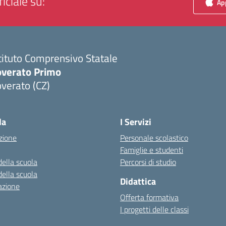
iciale su:
App
tituto Comprensivo Statale
overato Primo
verato (CZ)
Visita la pagina iniziale della scuola
la
I Servizi
zione
Personale scolastico
Famiglie e studenti
della scuola
Percorsi di studio
della scuola
Didattica
azione
Offerta formativa
I progetti delle classi