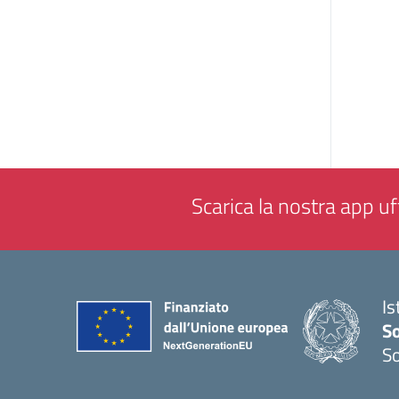
Scarica la nostra app uff
Is
S
So
— 