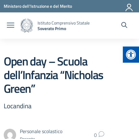
Vai ai contenuti
Vai al menu di navigazione
Vai al footer
Ministero dell'Istruzione e del Merito
Istituto Comprensivo Statale
Soverato Primo
Apr
Open day – Scuola
dell’Infanzia “Nicholas
Green”
Locandina
Personale scolastico
0
Docente