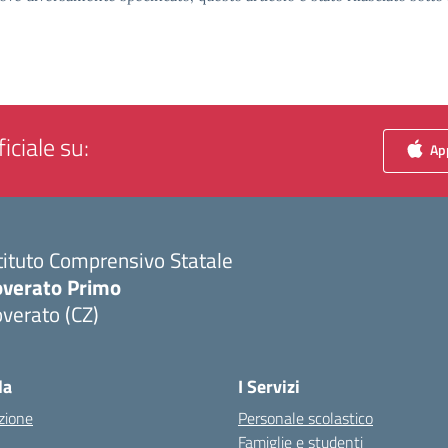
iciale su:
App
tituto Comprensivo Statale
overato Primo
verato (CZ)
Visita la pagina iniziale della scuola
la
I Servizi
zione
Personale scolastico
Famiglie e studenti