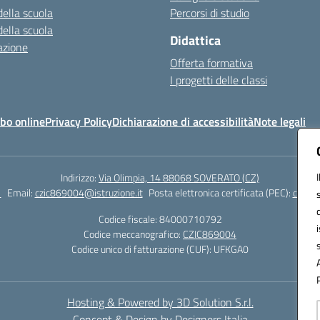
della scuola
Percorsi di studio
della scuola
Didattica
azione
Offerta formativa
I progetti delle classi
bo online
Privacy Policy
Dichiarazione di accessibilità
Note legali
Indirizzo:
Via Olimpia, 14 88068 SOVERATO (CZ)
1
Email:
czic869004@istruzione.it
Posta elettronica certificata (PEC):
czic86
Codice fiscale: 84000710792
Codice meccanografico:
CZIC869004
Codice unico di fatturazione (CUF): UFKGA0
Hosting & Powered by 3D Solution S.r.l.
Concept & Design by Designers Italia