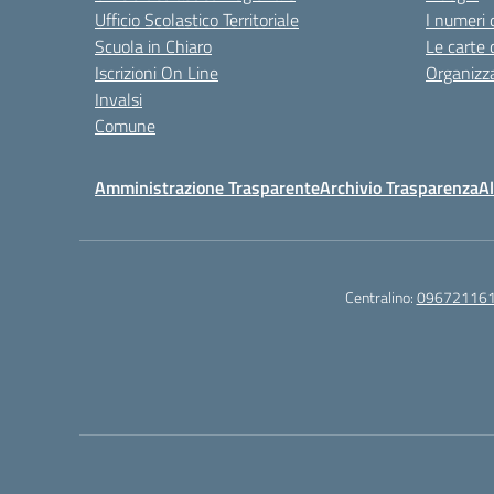
Ufficio Scolastico Territoriale
I numeri 
Scuola in Chiaro
Le carte 
Iscrizioni On Line
Organizz
Invalsi
Comune
Amministrazione Trasparente
Archivio Trasparenza
Al
Centralino:
09672116