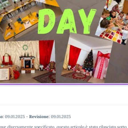
o:
09.01.2025
-
Revisione:
09.01.2025
ove diversamente specificato, questo articolo è stato rilasciato sott