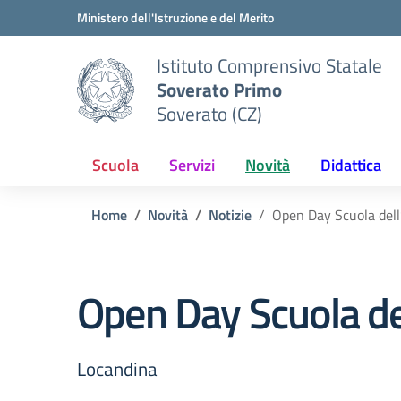
Vai ai contenuti
Vai al menu di navigazione
Vai al footer
Ministero dell'Istruzione e del Merito
Istituto Comprensivo Statale
Soverato Primo
Soverato (CZ)
Scuola
Servizi
Novità
Didattica
Home
Novità
Notizie
Open Day Scuola dell’
Open Day Scuola del
Locandina