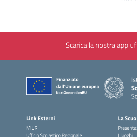
Scarica la nostra app uff
Is
S
So
— 
Link Esterni
La Scuo
MIUR
Presenta
Ufficio Scolastico Regionale
I luoghi