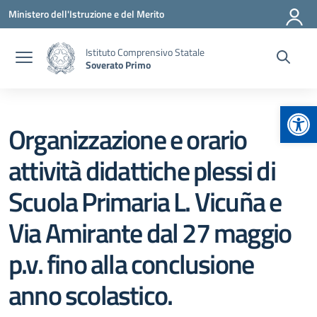
Vai ai contenuti
Vai al menu di navigazione
Vai al footer
Ministero dell'Istruzione e del Merito
Istituto Comprensivo Statale
Soverato Primo
Apr
Organizzazione e orario
attività didattiche plessi di
Scuola Primaria L. Vicuña e
Via Amirante dal 27 maggio
p.v. fino alla conclusione
anno scolastico.