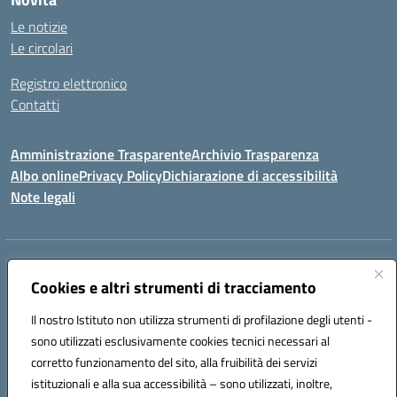
Le notizie
Le circolari
Registro elettronico
Contatti
Amministrazione Trasparente
Archivio Trasparenza
Albo online
Privacy Policy
Dichiarazione di accessibilità
Note legali
Indirizzo:
Via Olimpia, 14 88068 SOVERATO (CZ)
Centralino:
Cookies e altri strumenti di tracciamento
096721161
Email:
czic869004@istruzione.it
Posta elettronica certificata (PEC):
czic869004@pec.istruzione.it
Il nostro Istituto non utilizza strumenti di profilazione degli utenti -
Codice fiscale: 84000710792
sono utilizzati esclusivamente cookies tecnici necessari al
Codice meccanografico:
CZIC869004
corretto funzionamento del sito, alla fruibilità dei servizi
Codice unico di fatturazione (CUF): UFKGA0
istituzionali e alla sua accessibilità – sono utilizzati, inoltre,