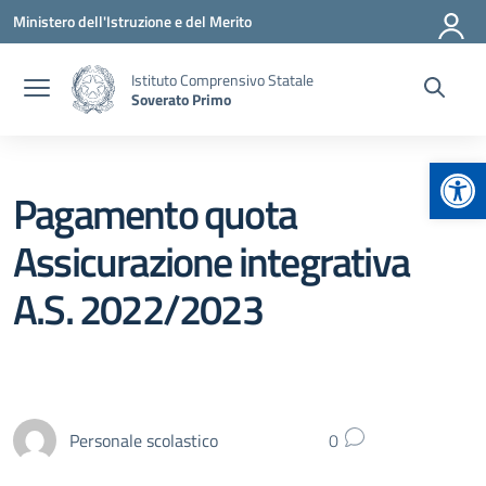
Vai ai contenuti
Vai al menu di navigazione
Vai al footer
Ministero dell'Istruzione e del Merito
Istituto Comprensivo Statale
Soverato Primo
Apr
Pagamento quota
Assicurazione integrativa
A.S. 2022/2023
Personale scolastico
0