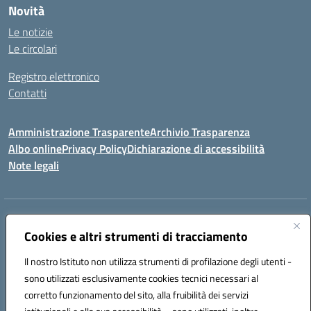
Novità
Le notizie
Le circolari
Registro elettronico
Contatti
Amministrazione Trasparente
Archivio Trasparenza
Albo online
Privacy Policy
Dichiarazione di accessibilità
Note legali
Indirizzo:
Via Olimpia, 14 88068 SOVERATO (CZ)
Centralino:
Cookies e altri strumenti di tracciamento
096721161
Email:
czic869004@istruzione.it
Posta elettronica certificata (PEC):
czic869004@pec.istruzione.it
Il nostro Istituto non utilizza strumenti di profilazione degli utenti -
Codice fiscale: 84000710792
sono utilizzati esclusivamente cookies tecnici necessari al
Codice meccanografico:
CZIC869004
corretto funzionamento del sito, alla fruibilità dei servizi
Codice unico di fatturazione (CUF): UFKGA0