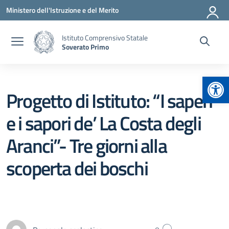
Vai ai contenuti
Vai al menu di navigazione
Vai al footer
Ministero dell'Istruzione e del Merito
Istituto Comprensivo Statale
Soverato Primo
Apr
Progetto di Istituto: “I saperi
e i sapori de’ La Costa degli
Aranci”- Tre giorni alla
scoperta dei boschi