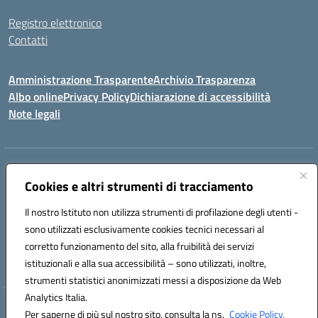
Registro elettronico
Contatti
Amministrazione Trasparente
Archivio Trasparenza
Albo online
Privacy Policy
Dichiarazione di accessibilità
Note legali
Indirizzo:
Via Olimpia, 14 88068 SOVERATO (CZ)
Centralino:
Cookies e altri strumenti di tracciamento
096721161
Email:
czic869004@istruzione.it
Posta elettronica certificata (PEC):
czic869004@pec.istruzione.it
Il nostro Istituto non utilizza strumenti di profilazione degli utenti -
Codice fiscale: 84000710792
sono utilizzati esclusivamente cookies tecnici necessari al
Codice meccanografico:
CZIC869004
corretto funzionamento del sito, alla fruibilità dei servizi
Codice unico di fatturazione (CUF): UFKGA0
istituzionali e alla sua accessibilità – sono utilizzati, inoltre,
strumenti statistici anonimizzati messi a disposizione da Web
Analytics Italia.
Hosting & Powered by 3D Solution S.r.l.
Per saperne di più sul nostro sito, consulta la ns.
Cookie Policy.