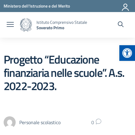
Vai ai contenuti
Vai al menu di navigazione
Vai al footer
Ministero dell'Istruzione e del Merito
Istituto Comprensivo Statale
Soverato Primo
Apr
Progetto “Educazione
finanziaria nelle scuole”. A.s.
2022-2023.
Personale scolastico
0