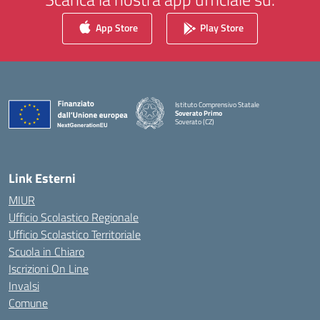
App Store
Play Store
Istituto Comprensivo Statale
Soverato Primo
Soverato (CZ)
— Visita la pagina iniziale della scuola
Link Esterni
MIUR
Ufficio Scolastico Regionale
Ufficio Scolastico Territoriale
Scuola in Chiaro
Iscrizioni On Line
Invalsi
Comune