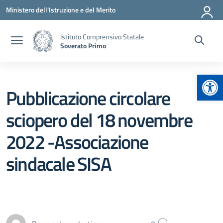
Vai ai contenuti
Vai al menu di navigazione
Vai al footer
Ministero dell'Istruzione e del Merito
Istituto Comprensivo Statale
Soverato Primo
Apr
Pubblicazione circolare
sciopero del 18 novembre
2022 -Associazione
sindacale SISA