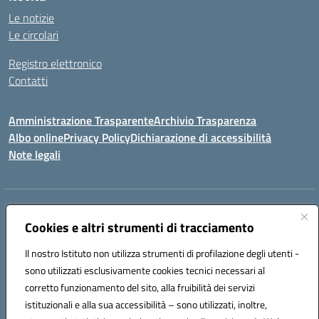
Le notizie
Le circolari
Registro elettronico
Contatti
Amministrazione Trasparente
Archivio Trasparenza
Albo online
Privacy Policy
Dichiarazione di accessibilità
Note legali
Indirizzo:
Via Olimpia, 14 88068 SOVERATO (CZ)
Centralino:
Cookies e altri strumenti di tracciamento
096721161
Email:
czic869004@istruzione.it
Posta elettronica certificata (PEC):
czic869004@pec.istruzione.it
Il nostro Istituto non utilizza strumenti di profilazione degli utenti -
Codice fiscale: 84000710792
sono utilizzati esclusivamente cookies tecnici necessari al
Codice meccanografico:
CZIC869004
corretto funzionamento del sito, alla fruibilità dei servizi
Codice unico di fatturazione (CUF): UFKGA0
istituzionali e alla sua accessibilità – sono utilizzati, inoltre,