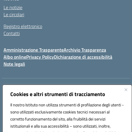
Le notizie
Le circolari
Registro elettronico
Contatti
Amministrazione Trasparente
Archivio Trasparenza
Albo online
Privacy Policy
Dichiarazione di accessibilità
Note legali
Indirizzo:
Via Olimpia, 14 88068 SOVERATO (CZ)
Centralino:
Cookies e altri strumenti di tracciamento
096721161
Email:
czic869004@istruzione.it
Posta elettronica certificata (PEC):
czic869004@pec.istruzione.it
Il nostro Istituto non utilizza strumenti di profilazione degli utenti -
Codice fiscale: 84000710792
sono utilizzati esclusivamente cookies tecnici necessari al
Codice meccanografico:
CZIC869004
corretto funzionamento del sito, alla fruibilità dei servizi
Codice unico di fatturazione (CUF): UFKGA0
istituzionali e alla sua accessibilità – sono utilizzati, inoltre,