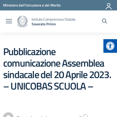
Vai ai contenuti
Vai al menu di navigazione
Vai al footer
Ministero dell'Istruzione e del Merito
Istituto Comprensivo Statale
Soverato Primo
Apr
Pubblicazione
comunicazione Assemblea
sindacale del 20 Aprile 2023.
– UNICOBAS SCUOLA –