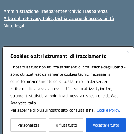
Amministrazione Trasparente
Archivio Trasparenza
Albo online
Privacy Policy
Dichiarazione di accessibilità
Note legali
Indirizzo:
Via Olimpia, 14 88068 SOVERATO (CZ)
Centralino:
Cookies e altri strumenti di tracciamento
096721161
Email:
czic869004@istruzione.it
Posta elettronica certificata (PEC):
czic869004@pec.istruzione.it
Il nostro Istituto non utilizza strumenti di profilazione degli utenti -
Codice fiscale: 84000710792
sono utilizzati esclusivamente cookies tecnici necessari al
Codice meccanografico:
CZIC869004
corretto funzionamento del sito, alla fruibilità dei servizi
Codice unico di fatturazione (CUF): UFKGA0
istituzionali e alla sua accessibilità – sono utilizzati, inoltre,
strumenti statistici anonimizzati messi a disposizione da Web
Analytics Italia.
Hosting & Powered by 3D Solution S.r.l.
Per saperne di più sul nostro sito, consulta la ns.
Cookie Policy.
Concept & Design by Designers Italia
Personalizza
Rifiuta tutto
Accettare tutto