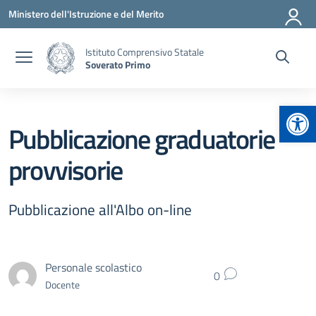
Vai ai contenuti
Vai al menu di navigazione
Vai al footer
Ministero dell'Istruzione e del Merito
Istituto Comprensivo Statale
Soverato Primo
Apr
Pubblicazione graduatorie
provvisorie
Pubblicazione all'Albo on-line
Personale scolastico
0
Docente