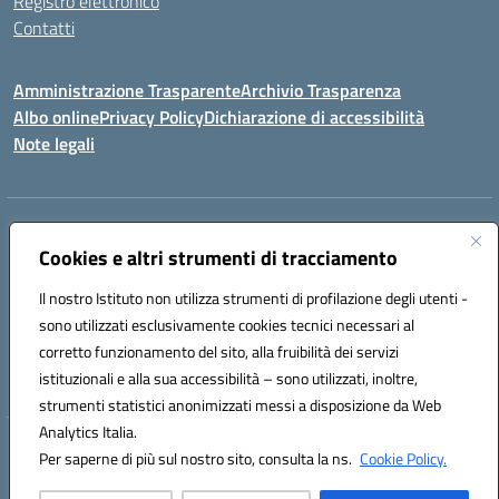
Registro elettronico
Contatti
Amministrazione Trasparente
Archivio Trasparenza
Albo online
Privacy Policy
Dichiarazione di accessibilità
Note legali
Indirizzo:
Via Olimpia, 14 88068 SOVERATO (CZ)
Centralino:
Cookies e altri strumenti di tracciamento
096721161
Email:
czic869004@istruzione.it
Posta elettronica certificata (PEC):
czic869004@pec.istruzione.it
Il nostro Istituto non utilizza strumenti di profilazione degli utenti -
Codice fiscale: 84000710792
sono utilizzati esclusivamente cookies tecnici necessari al
Codice meccanografico:
CZIC869004
corretto funzionamento del sito, alla fruibilità dei servizi
Codice unico di fatturazione (CUF): UFKGA0
istituzionali e alla sua accessibilità – sono utilizzati, inoltre,
strumenti statistici anonimizzati messi a disposizione da Web
Analytics Italia.
Hosting & Powered by 3D Solution S.r.l.
Per saperne di più sul nostro sito, consulta la ns.
Cookie Policy.
Concept & Design by Designers Italia