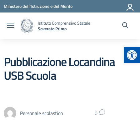
Vai ai contenuti
Vai al menu di navigazione
Vai al footer
Ministero dell'Istruzione e del Merito
Istituto Comprensivo Statale
Soverato Primo
Apr
Pubblicazione Locandina
USB Scuola
Personale scolastico
0