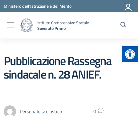
Vai ai contenuti
Vai al menu di navigazione
Vai al footer
Ministero dell'Istruzione e del Merito
Istituto Comprensivo Statale
Soverato Primo
Apr
Pubblicazione Rassegna
sindacale n. 28 ANIEF.
Personale scolastico
0