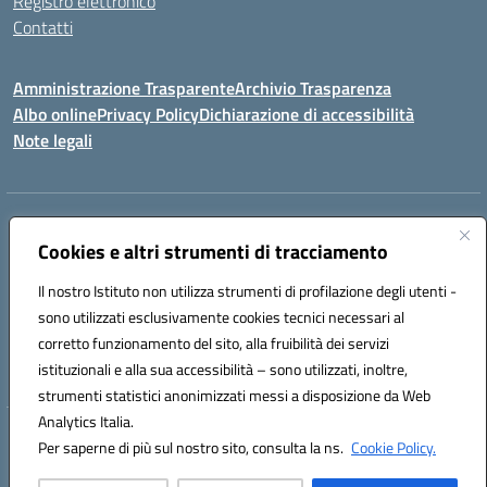
Registro elettronico
Contatti
Amministrazione Trasparente
Archivio Trasparenza
Albo online
Privacy Policy
Dichiarazione di accessibilità
Note legali
Indirizzo:
Via Olimpia, 14 88068 SOVERATO (CZ)
Centralino:
Cookies e altri strumenti di tracciamento
096721161
Email:
czic869004@istruzione.it
Posta elettronica certificata (PEC):
czic869004@pec.istruzione.it
Il nostro Istituto non utilizza strumenti di profilazione degli utenti -
Codice fiscale: 84000710792
sono utilizzati esclusivamente cookies tecnici necessari al
Codice meccanografico:
CZIC869004
corretto funzionamento del sito, alla fruibilità dei servizi
Codice unico di fatturazione (CUF): UFKGA0
istituzionali e alla sua accessibilità – sono utilizzati, inoltre,
strumenti statistici anonimizzati messi a disposizione da Web
Analytics Italia.
Hosting & Powered by 3D Solution S.r.l.
Per saperne di più sul nostro sito, consulta la ns.
Cookie Policy.
Concept & Design by Designers Italia