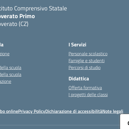
tituto Comprensivo Statale
overato Primo
verato (CZ)
Visita la pagina iniziale della scuola
la
I Servizi
zione
Personale scolastico
Famiglie e studenti
della scuola
Percorsi di studio
della scuola
Didattica
azione
Offerta formativa
I progetti delle classi
bo online
Privacy Policy
Dichiarazione di accessibilità
Note legali