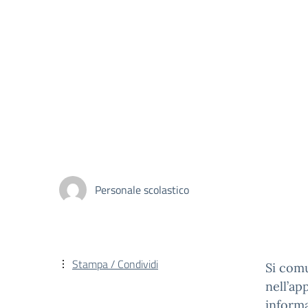
Personale scolastico
Stampa / Condividi
Si comu
nell’ap
informan