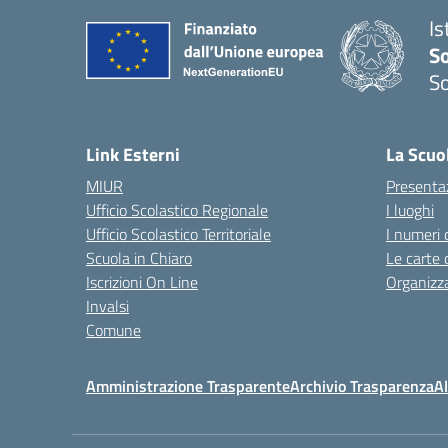
Is
S
So
— 
Link Esterni
La Scuo
MIUR
Presenta
Ufficio Scolastico Regionale
I luoghi
Ufficio Scolastico Territoriale
I numeri 
Scuola in Chiaro
Le carte 
Iscrizioni On Line
Organizz
Invalsi
Comune
Amministrazione Trasparente
Archivio Trasparenza
Al