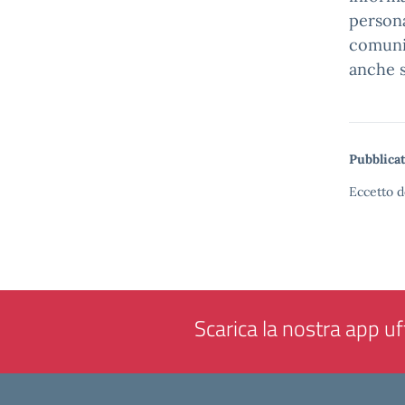
persona
comunic
anche s
Pubblicat
Eccetto d
Scarica la nostra app uff