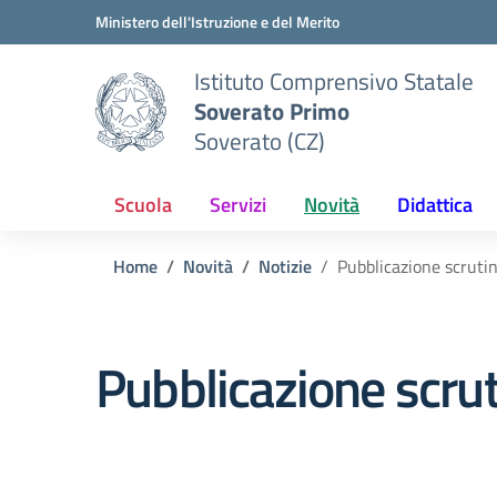
Vai ai contenuti
Vai al menu di navigazione
Vai al footer
Ministero dell'Istruzione e del Merito
Istituto Comprensivo Statale
Soverato Primo
Soverato (CZ)
Scuola
Servizi
Novità
Didattica
Home
Novità
Notizie
Pubblicazione scrutin
Pubblicazione scrut