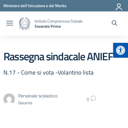
Vai ai contenuti
Vai al menu di navigazione
Vai al footer
Ministero dell'Istruzione e del Merito
Istituto Comprensivo Statale
Soverato Primo
Apr
Rassegna sindacale ANIEF
N.17 - Come si vota -Volantino lista
Personale scolastico
0
Docente