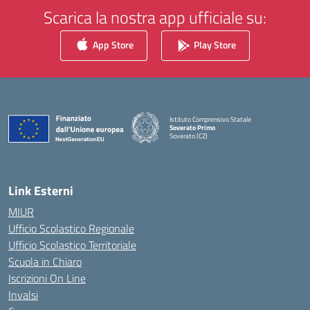
Scarica la nostra app ufficiale su:
App Store
Play Store
Istituto Comprensivo Statale
Soverato Primo
Soverato (CZ)
— Visita la pagina iniziale della scuola
Link Esterni
MIUR
Ufficio Scolastico Regionale
Ufficio Scolastico Territoriale
Scuola in Chiaro
Iscrizioni On Line
Invalsi