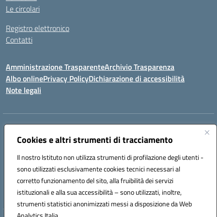
Le circolari
Registro elettronico
Contatti
Amministrazione Trasparente
Archivio Trasparenza
Albo online
Privacy Policy
Dichiarazione di accessibilità
Note legali
Indirizzo:
Via Olimpia, 14 88068 SOVERATO (CZ)
Centralino:
Cookies e altri strumenti di tracciamento
096721161
Email:
czic869004@istruzione.it
Posta elettronica certificata (PEC):
czic869004@pec.istruzione.it
Il nostro Istituto non utilizza strumenti di profilazione degli utenti -
Codice fiscale: 84000710792
sono utilizzati esclusivamente cookies tecnici necessari al
Codice meccanografico:
CZIC869004
corretto funzionamento del sito, alla fruibilità dei servizi
Codice unico di fatturazione (CUF): UFKGA0
istituzionali e alla sua accessibilità – sono utilizzati, inoltre,
strumenti statistici anonimizzati messi a disposizione da Web
Analytics Italia.