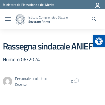
Vai ai contenuti
Vai al menu di navigazione
Vai al footer
Ministero dell'Istruzione e del Merito
Istituto Comprensivo Statale
Soverato Primo
Apr
Rassegna sindacale ANIEF
Numero 06/2024
Personale scolastico
0
Docente