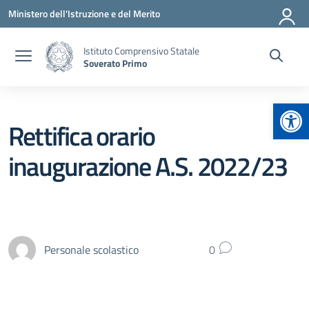
Vai ai contenuti
Vai al menu di navigazione
Vai al footer
Ministero dell'Istruzione e del Merito
Istituto Comprensivo Statale
Soverato Primo
Apr
Rettifica orario
inaugurazione A.S. 2022/23
Personale scolastico
0