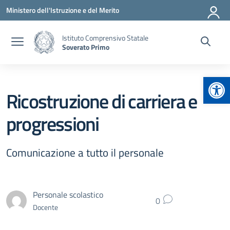
Vai ai contenuti
Vai al menu di navigazione
Vai al footer
Ministero dell'Istruzione e del Merito
Istituto Comprensivo Statale
Soverato Primo
Apr
Ricostruzione di carriera e
progressioni
Comunicazione a tutto il personale
Personale scolastico
0
Docente