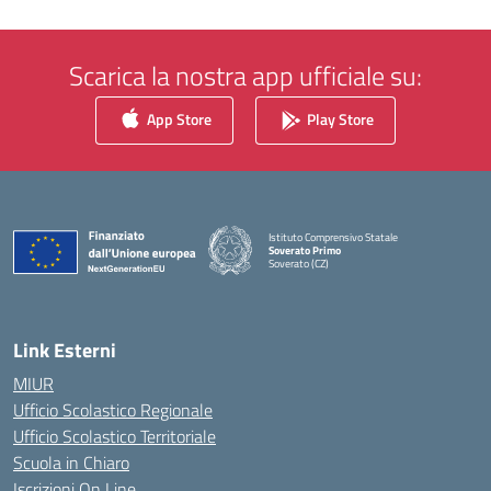
Scarica la nostra app ufficiale su:
App Store
Play Store
Istituto Comprensivo Statale
Soverato Primo
Soverato (CZ)
— Visita la pagina iniziale della scuola
Link Esterni
MIUR
Ufficio Scolastico Regionale
Ufficio Scolastico Territoriale
Scuola in Chiaro
Iscrizioni On Line