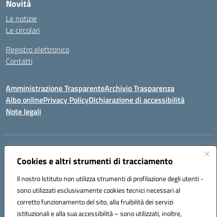
Novità
Le notizie
Le circolari
Registro elettronico
Contatti
Amministrazione Trasparente
Archivio Trasparenza
Albo online
Privacy Policy
Dichiarazione di accessibilità
Note legali
Indirizzo:
Via Olimpia, 14 88068 SOVERATO (CZ)
Centralino:
Cookies e altri strumenti di tracciamento
096721161
Email:
czic869004@istruzione.it
Posta elettronica certificata (PEC):
czic869004@pec.istruzione.it
Il nostro Istituto non utilizza strumenti di profilazione degli utenti -
Codice fiscale: 84000710792
sono utilizzati esclusivamente cookies tecnici necessari al
Codice meccanografico:
CZIC869004
corretto funzionamento del sito, alla fruibilità dei servizi
Codice unico di fatturazione (CUF): UFKGA0
istituzionali e alla sua accessibilità – sono utilizzati, inoltre,