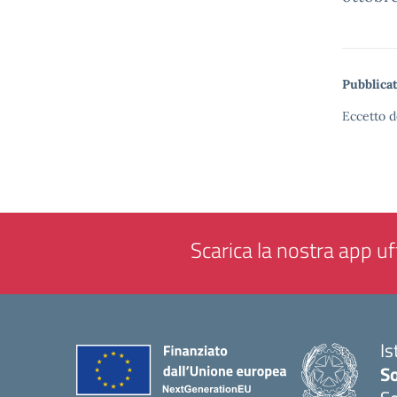
Pubblicat
Eccetto d
Scarica la nostra app uff
Is
S