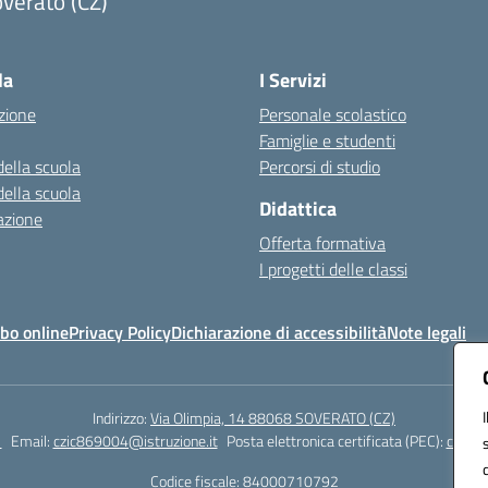
verato (CZ)
Visita la pagina iniziale della scuola
la
I Servizi
zione
Personale scolastico
Famiglie e studenti
della scuola
Percorsi di studio
della scuola
Didattica
azione
Offerta formativa
I progetti delle classi
bo online
Privacy Policy
Dichiarazione di accessibilità
Note legali
Indirizzo:
Via Olimpia, 14 88068 SOVERATO (CZ)
1
Email:
czic869004@istruzione.it
Posta elettronica certificata (PEC):
czic86
Codice fiscale: 84000710792