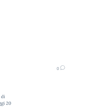
0
 di
ggi 20