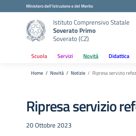
Vai ai contenuti
Vai al menu di navigazione
Vai al footer
Ministero dell'Istruzione e del Merito
Istituto Comprensivo Statale
Soverato Primo
Soverato (CZ)
Scuola
Servizi
Novità
Didattica
Home
Novità
Notizie
Ripresa servizio refe
Ripresa servizio re
20 Ottobre 2023