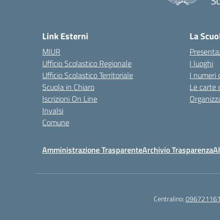
So
— 
Link Esterni
La Scuo
MIUR
Presenta
Ufficio Scolastico Regionale
I luoghi
Ufficio Scolastico Territoriale
I numeri 
Scuola in Chiaro
Le carte 
Iscrizioni On Line
Organizz
Invalsi
Comune
Amministrazione Trasparente
Archivio Trasparenza
Al
Centralino:
09672116