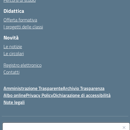
Percorsi di studio
Didattica
Offerta formativa
I progetti delle classi
Novità
Le notizie
Le circolari
Registro elettronico
Contatti
Amministrazione Trasparente
Archivio Trasparenza
Albo online
Privacy Policy
Dichiarazione di accessibilità
Note legali
Indirizzo:
Via Olimpia, 14 88068 SOVERATO (CZ)