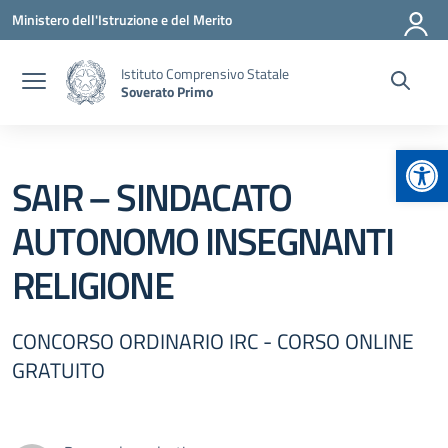
Vai ai contenuti
Vai al menu di navigazione
Vai al footer
Ministero dell'Istruzione e del Merito
Istituto Comprensivo Statale
Soverato Primo
Apr
SAIR – SINDACATO
AUTONOMO INSEGNANTI
RELIGIONE
CONCORSO ORDINARIO IRC - CORSO ONLINE
GRATUITO