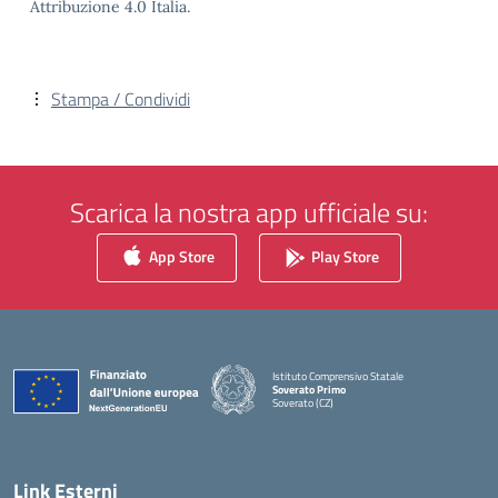
Attribuzione 4.0 Italia.
Stampa / Condividi
Scarica la nostra app ufficiale su:
App Store
Play Store
Istituto Comprensivo Statale
Soverato Primo
Soverato (CZ)
— Visita la pagina iniziale della scuola
Link Esterni