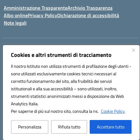
Amministrazione Trasparente
Archivio Trasparenza
Albo online
Privacy Policy
Dichiarazione di accessibilità
Note legali
Indirizzo:
Via Olimpia, 14 88068 SOVERATO (CZ)
Centralino:
Cookies e altri strumenti di tracciamento
096721161
Email:
czic869004@istruzione.it
Posta elettronica certificata (PEC):
czic869004@pec.istruzione.it
Il nostro Istituto non utilizza strumenti di profilazione degli utenti -
Codice fiscale: 84000710792
sono utilizzati esclusivamente cookies tecnici necessari al
Codice meccanografico:
CZIC869004
corretto funzionamento del sito, alla fruibilità dei servizi
Codice unico di fatturazione (CUF): UFKGA0
istituzionali e alla sua accessibilità – sono utilizzati, inoltre,
strumenti statistici anonimizzati messi a disposizione da Web
Analytics Italia.
Hosting & Powered by 3D Solution S.r.l.
Per saperne di più sul nostro sito, consulta la ns.
Cookie Policy.
Concept & Design by Designers Italia
Personalizza
Rifiuta tutto
Accettare tutto