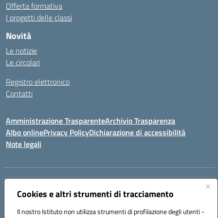
Offerta formativa
I progetti delle classi
Novità
Le notizie
Le circolari
Registro elettronico
Contatti
Amministrazione Trasparente
Archivio Trasparenza
Albo online
Privacy Policy
Dichiarazione di accessibilità
Note legali
Indirizzo:
Via Olimpia, 14 88068 SOVERATO (CZ)
Centralino:
096721161
Email:
czic869004@istruzione.it
Cookies e altri strumenti di tracciamento
Posta elettronica certificata (PEC):
czic869004@pec.istruzione.it
Il nostro Istituto non utilizza strumenti di profilazione degli utenti -