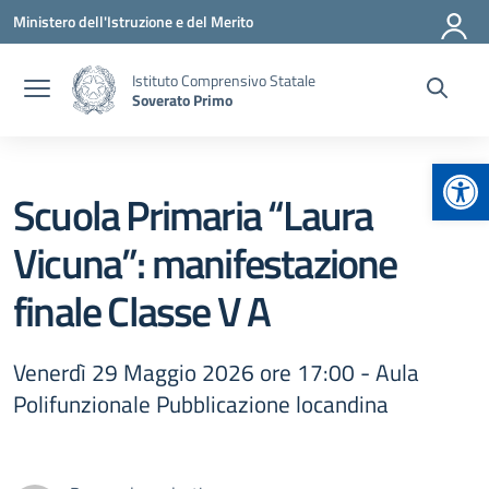
Vai ai contenuti
Vai al menu di navigazione
Vai al footer
Ministero dell'Istruzione e del Merito
Istituto Comprensivo Statale
Soverato Primo
Apr
Scuola Primaria “Laura
Vicuna”: manifestazione
finale Classe V A
Venerdì 29 Maggio 2026 ore 17:00 - Aula
Polifunzionale Pubblicazione locandina