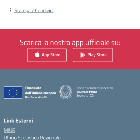
Stampa / Condividi
Scarica la nostra app ufficiale su:
App Store
Play Store
Istituto Comprensivo Statale
Soverato Primo
Soverato (CZ)
— Visita la pagina iniziale della scuola
Link Esterni
MIUR
Ufficio Scolastico Regionale