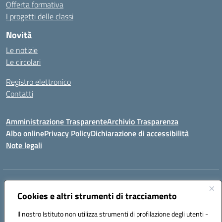
Offerta formativa
I progetti delle classi
Novità
Le notizie
Le circolari
Registro elettronico
Contatti
Amministrazione Trasparente
Archivio Trasparenza
Albo online
Privacy Policy
Dichiarazione di accessibilità
Note legali
Indirizzo:
Via Olimpia, 14 88068 SOVERATO (CZ)
Centralino:
Cookies e altri strumenti di tracciamento
096721161
Email:
czic869004@istruzione.it
Posta elettronica certificata (PEC):
czic869004@pec.istruzione.it
Il nostro Istituto non utilizza strumenti di profilazione degli utenti -