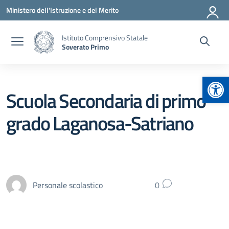
Vai ai contenuti
Vai al menu di navigazione
Vai al footer
Ministero dell'Istruzione e del Merito
Istituto Comprensivo Statale
Soverato Primo
Apr
Scuola Secondaria di primo
grado Laganosa-Satriano
Personale scolastico
0