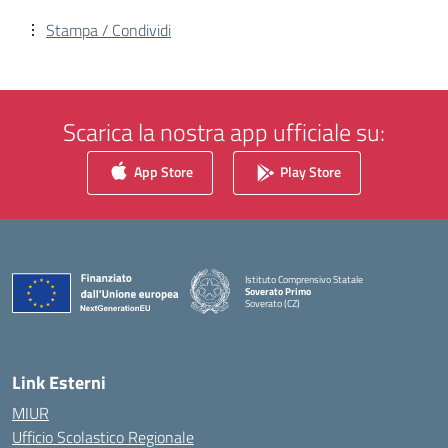
Stampa / Condividi
Scarica la nostra app ufficiale su:
App Store
Play Store
Istituto Comprensivo Statale
Soverato Primo
Soverato (CZ)
— Visita la pagina iniziale della scuola
Link Esterni
MIUR
Ufficio Scolastico Regionale