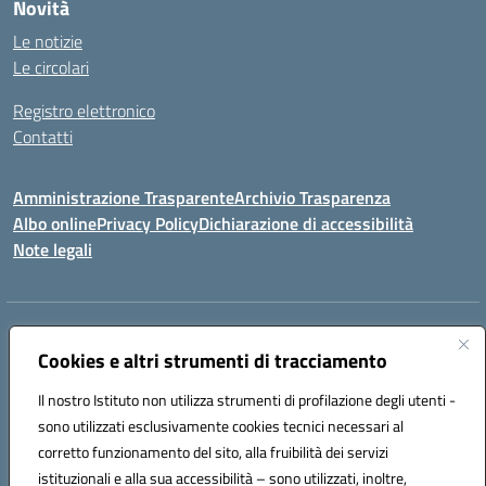
Novità
Le notizie
Le circolari
Registro elettronico
Contatti
Amministrazione Trasparente
Archivio Trasparenza
Albo online
Privacy Policy
Dichiarazione di accessibilità
Note legali
Indirizzo:
Via Olimpia, 14 88068 SOVERATO (CZ)
Centralino:
Cookies e altri strumenti di tracciamento
096721161
Email:
czic869004@istruzione.it
Posta elettronica certificata (PEC):
czic869004@pec.istruzione.it
Il nostro Istituto non utilizza strumenti di profilazione degli utenti -
Codice fiscale: 84000710792
sono utilizzati esclusivamente cookies tecnici necessari al
Codice meccanografico:
CZIC869004
corretto funzionamento del sito, alla fruibilità dei servizi
Codice unico di fatturazione (CUF): UFKGA0
istituzionali e alla sua accessibilità – sono utilizzati, inoltre,