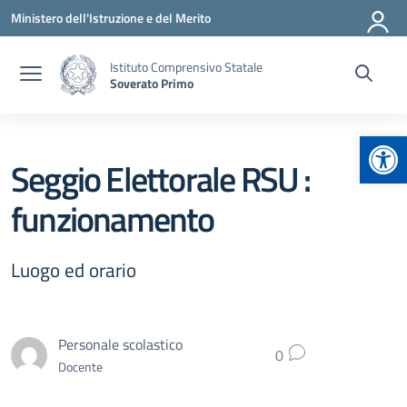
Vai ai contenuti
Vai al menu di navigazione
Vai al footer
Ministero dell'Istruzione e del Merito
Istituto Comprensivo Statale
Soverato Primo
Apr
Seggio Elettorale RSU :
funzionamento
Luogo ed orario
Personale scolastico
0
Docente