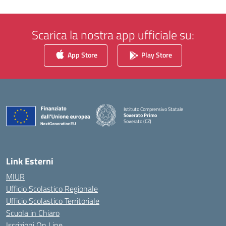
Scarica la nostra app ufficiale su:
App Store
Play Store
Istituto Comprensivo Statale
Soverato Primo
Soverato (CZ)
— Visita la pagina iniziale della scuola
Link Esterni
MIUR
Ufficio Scolastico Regionale
Ufficio Scolastico Territoriale
Scuola in Chiaro
Iscrizioni On Line