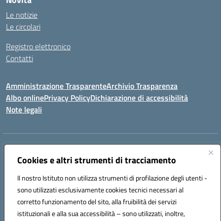
Le notizie
Le circolari
Registro elettronico
Contatti
Amministrazione Trasparente
Archivio Trasparenza
Albo online
Privacy Policy
Dichiarazione di accessibilità
Note legali
Indirizzo:
Via Olimpia, 14 88068 SOVERATO (CZ)
Centralino:
Cookies e altri strumenti di tracciamento
096721161
Email:
czic869004@istruzione.it
Posta elettronica certificata (PEC):
czic869004@pec.istruzione.it
Il nostro Istituto non utilizza strumenti di profilazione degli utenti -
Codice fiscale: 84000710792
sono utilizzati esclusivamente cookies tecnici necessari al
Codice meccanografico:
CZIC869004
corretto funzionamento del sito, alla fruibilità dei servizi
Codice unico di fatturazione (CUF): UFKGA0
istituzionali e alla sua accessibilità – sono utilizzati, inoltre,