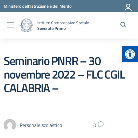
Vai ai contenuti
Vai al menu di navigazione
Vai al footer
Ministero dell'Istruzione e del Merito
Istituto Comprensivo Statale
Soverato Primo
Apr
Seminario PNRR – 30
novembre 2022 – FLC CGIL
CALABRIA –
Personale scolastico
0