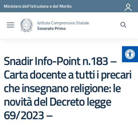
Vai ai contenuti
Vai al menu di navigazione
Vai al footer
Ministero dell'Istruzione e del Merito
Istituto Comprensivo Statale
Soverato Primo
Apr
Snadir Info-Point n.183 –
Carta docente a tutti i precari
che insegnano religione: le
novità del Decreto legge
69/2023 –