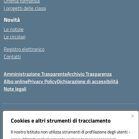
Offerta formativa
I progetti delle classi
Novità
Le notizie
Le circolari
Registro elettronico
Contatti
Amministrazione Trasparente
Archivio Trasparenza
Albo online
Privacy Policy
Dichiarazione di accessibilità
Note legali
Indirizzo:
Via Olimpia, 14 88068 SOVERATO (CZ)
Centralino:
Cookies e altri strumenti di tracciamento
096721161
Email:
czic869004@istruzione.it
Posta elettronica certificata (PEC):
czic869004@pec.istruzione.it
Il nostro Istituto non utilizza strumenti di profilazione degli utenti -
Codice fiscale: 84000710792