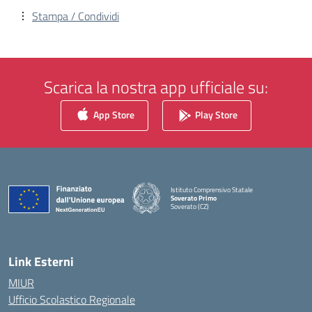
Stampa / Condividi
Scarica la nostra app ufficiale su:
App Store
Play Store
Istituto Comprensivo Statale
Soverato Primo
Soverato (CZ)
— Visita la pagina iniziale della scuola
Link Esterni
MIUR
Ufficio Scolastico Regionale